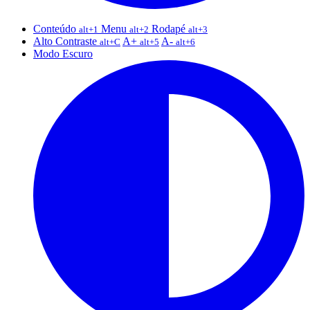
Conteúdo
Menu
Rodapé
alt+1
alt+2
alt+3
Alto Contraste
A+
A-
alt+C
alt+5
alt+6
Modo Escuro