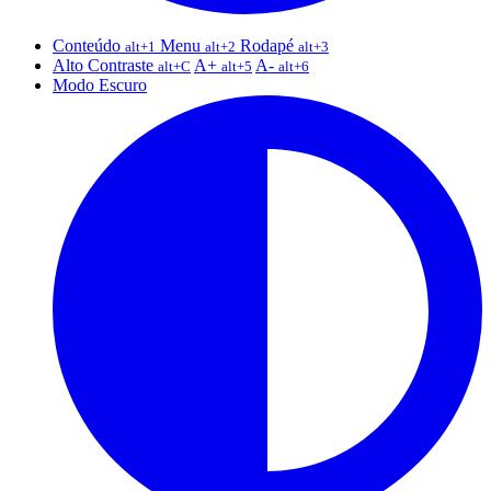
Conteúdo
Menu
Rodapé
alt+1
alt+2
alt+3
Alto Contraste
A+
A-
alt+C
alt+5
alt+6
Modo Escuro