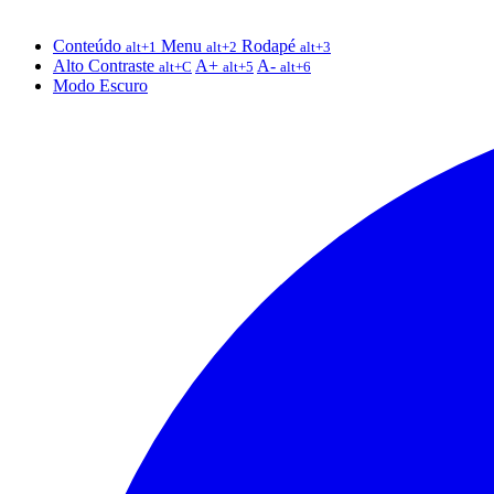
Conteúdo
Menu
Rodapé
alt+1
alt+2
alt+3
Alto Contraste
A+
A-
alt+C
alt+5
alt+6
Modo Escuro