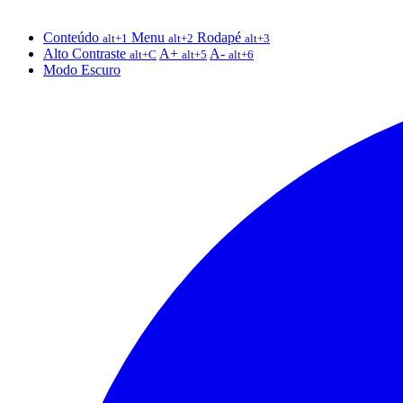
Conteúdo
Menu
Rodapé
alt+1
alt+2
alt+3
Alto Contraste
A+
A-
alt+C
alt+5
alt+6
Modo Escuro