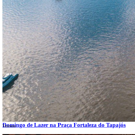
Prefeitura realiza a primeira edição de 2026 do
Domingo de Lazer na Praça Fortaleza do Tapajós
Turismo