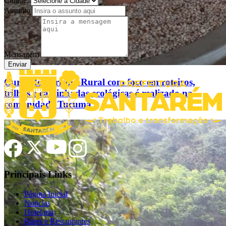
Cidade:
Assunto
Mensagem
Enviar
Curso de Turismo Rural com foco em roteiros,
trilhas e caminhadas ecológicas é realizado na
comunidade Tucumã
Principais Links
Página Inicial
Noticias
Hotelaria
Bares e Restaurantes