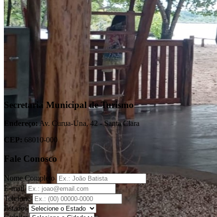
Secretaria Municipal de Turismo
Endereço:
Av. Curua-Una, 42 - Santa Clara
CEP:
68010-000
Fale Conosco
Nome Completo
E-mail
Telefone
Estado: