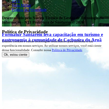
IPTU
Junta Militar
Política de Privacidade
Desenvolvido pelo Núcleo Técnico de Gestão de Tecnologia da
Informação - NTI
Prefeitura de Santarém © 2026
Política de Privacidade
Formatur Santarém leva capacitação em turismo e
gastronomia à comunidade de Cachoeira do Aruã
Usamos cookies e outras tecnologias semelhantes para melhorar a sua
experiência em nossos serviços. Ao utilizar nossos serviços, você está ciente
dessa funcionalidade. Consulte nossa
Política de Privacidade
.
Ok, estou ciente