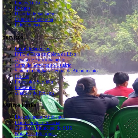
Pontos Turísticos
Eventos
História de Santarém
Culinária Santarena
Fale Conosco
Serviços
Portal de Serviços
IPTU e Taxa de Coleta de Lixo
Alvará de Funcionamento
Carta de Serviços ao Usuário
Santarém Digital - Central de Atendimento
Ofícios
Protocolos Servidor
Protocolos
Análises de Projetos
Outros Links
Licenciamento Ambiental
Plano Diretor e Setorial
Ouvidoria Municipal do SUS
Nota FiscalEletrônica