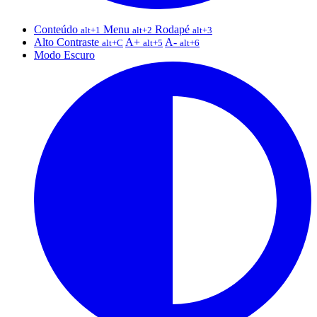
Conteúdo
Menu
Rodapé
alt+1
alt+2
alt+3
Alto Contraste
A+
A-
alt+C
alt+5
alt+6
Modo Escuro