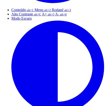
Conteúdo
Menu
Rodapé
alt+1
alt+2
alt+3
Alto Contraste
A+
A-
alt+C
alt+5
alt+6
Modo Escuro