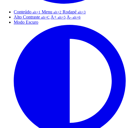
Conteúdo
Menu
Rodapé
alt+1
alt+2
alt+3
Alto Contraste
A+
A-
alt+C
alt+5
alt+6
Modo Escuro