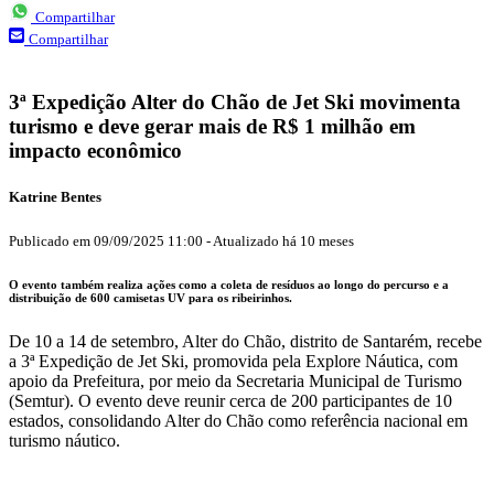
Compartilhar
Compartilhar
3ª Expedição Alter do Chão de Jet Ski movimenta
turismo e deve gerar mais de R$ 1 milhão em
impacto econômico
Katrine Bentes
Publicado em
09/09/2025 11:00
-
Atualizado
há 10 meses
O evento também realiza ações como a coleta de resíduos ao longo do percurso e a
distribuição de 600 camisetas UV para os ribeirinhos.
De
10 a 14 de setembro
, Alter do Chão, distrito de Santarém, recebe
a
3ª Expedição de Jet Ski
, promovida pela
Explore Náutica
, com
apoio da
Prefeitura
, por meio da
Secretaria Municipal de Turismo
(Semtur)
. O evento deve reunir cerca de
200 participantes de 10
estados
, consolidando Alter do Chão como referência nacional em
turismo náutico.