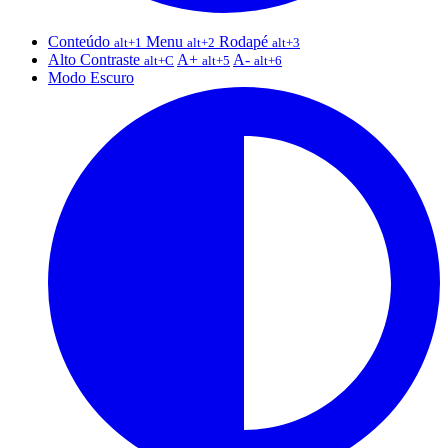
Conteúdo
Menu
Rodapé
alt+1
alt+2
alt+3
Alto Contraste
A+
A-
alt+C
alt+5
alt+6
Modo Escuro