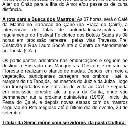
Alter do Chão para a Ilha do Amor e/ou passeios de curta
distância.
A rota para a Busca dos Mastros:
À
s 07 horas, será o Café
da Manhã no Barracão do Çairé (na Praça do Çairé), a
intervenção de falas de autoridades/assinatura do
regulamento do Festival Folclórico dos Botos./ Saída às 08
horas em procissão terrestre
pelas vias Travessa Frei
Cristovão e Rua Lauro Sodré até o Centro de Atendimento
ao Turista (CAT).
Os participantes adentram nas embarcações e seguem ao
destino a Enseada das Mangueiras. Descem e entram na
Floresta e realizam o plantio de mudas. Depois
em meio a
vegetação, participantes carregam nos ombros
até a
margem do rio Tapajós,
os mastros do Juiz e da Juíza , logo
são transportados nas catraias de volta ao CAT e seguida
em procissão terrestre até a praia da Gurita, onde vão
permanecer até a próxima quinta-feira (19/09), inicio da
Festa do Çairé, e depois novas etapas com os mastros
seguirão no Rito religioso até o último dia do evento, 23 de
setembro
.
Titular da Semc reúne com servidores
da pasta Cultura: