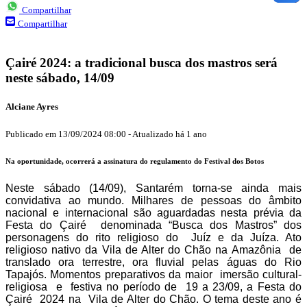
Compartilhar
Compartilhar
Çairé 2024: a tradicional busca dos mastros será
neste sábado, 14/09
Alciane Ayres
Publicado em
13/09/2024 08:00
-
Atualizado
há 1 ano
Na oportunidade, ocorrerá a assinatura do regulamento do Festival dos Botos
Neste sábado (14/09), Santarém torna-se ainda mais
convidativa ao mundo. Milhares de pessoas do âmbito
nacional e internacional são aguardadas nesta prévia da
Festa do Çairé
denominada “Busca dos Mastros” dos
personagens do rito religioso do
Juíz e da Juíza. Ato
religioso nativo da Vila de Alter do Chão na Amazônia
de
translado ora terrestre, ora fluvial pelas águas do Rio
Tapajós. Momentos preparativos da maior
imersão cultural-
religiosa
e
festiva no período de
19 a 23/09, a Festa do
Çairé
2024 na
Vila de Alter do Chão. O tema deste ano é