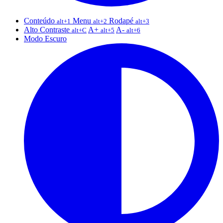
Conteúdo
Menu
Rodapé
alt+1
alt+2
alt+3
Alto Contraste
A+
A-
alt+C
alt+5
alt+6
Modo Escuro