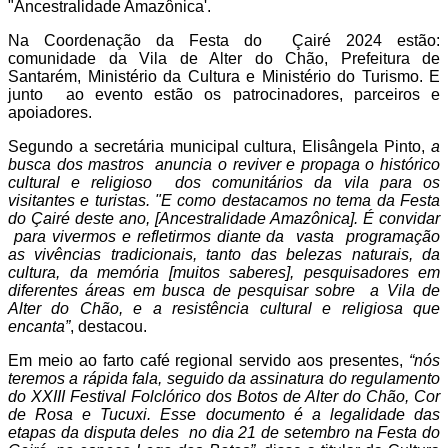
"Ancestralidade Amazônica'.
Na Coordenação da Festa do
Çairé 2024 estão:
comunidade da Vila de Alter do Chão, Prefeitura de
Santarém, Ministério da Cultura e Ministério do Turismo. E
junto
ao evento estão os patrocinadores, parceiros e
apoiadores.
Segundo a secretária municipal cultura, Elisângela Pinto,
a
busca dos mastros
anuncia o reviver e propaga o histórico
cultural e religioso
dos comunitários da vila para os
visitantes e turistas. "E como destacamos no tema da Festa
do Çairé deste ano, [Ancestralidade Amazônica]. É convidar
para vivermos e refletirmos diante da
vasta
programação
as vivências tradicionais, tanto das belezas naturais, da
cultura, da memória [muitos saberes], pesquisadores em
diferentes áreas em busca de pesquisar sobre
a Vila de
Alter do Chão, e a resistência cultural e religiosa que
encanta”
, destacou.
Em meio ao farto café regional servido aos presentes,
“nós
teremos a rápida fala, seguido da assinatura do regulamento
do XXIII Festival Folclórico dos Botos de Alter do Chão, Cor
de Rosa e Tucuxi. Esse documento é a legalidade das
etapas da disputa deles
no dia 21 de setembro na Festa do