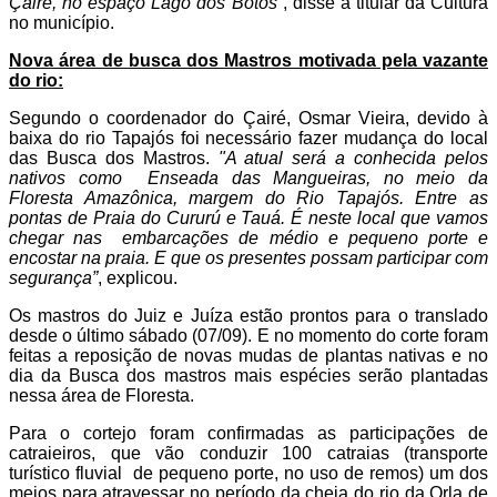
Çairé, no espaço Lago dos Botos”
, disse a titular da Cultura
no município.
Nova área de busca dos Mastros motivada pela vazante
do rio:
Segundo o coordenador do Çairé, Osmar Vieira, devido à
baixa do rio Tapajós foi necessário fazer mudança do local
das Busca dos Mastros.
"A atual será a conhecida pelos
nativos como
Enseada das Mangueiras, no meio da
Floresta Amazônica, margem do Rio Tapajós. Entre as
pontas de Praia do Cururú e Tauá. É neste local que vamos
chegar nas
embarcações de médio e pequeno porte e
encostar na praia. E que os presentes possam participar com
segurança”
, explicou.
Os mastros do Juiz e Juíza estão prontos para o translado
desde o último sábado (07/09). E no momento do corte foram
feitas a reposição de novas mudas de plantas nativas e no
dia da Busca dos mastros mais espécies serão plantadas
nessa área de Floresta.
Para o cortejo foram confirmadas as participações de
catraieiros, que vão conduzir 100 catraias (transporte
turístico fluvial
de pequeno porte, no uso de remos) um dos
meios para atravessar no período da cheia do rio da Orla de