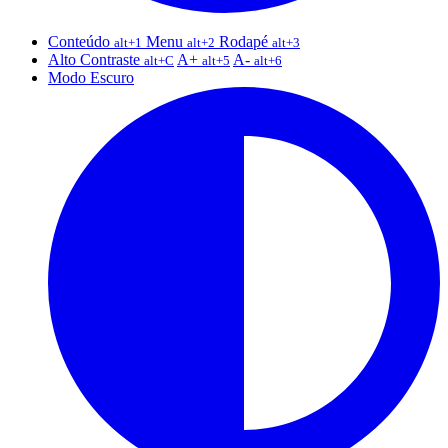
Conteúdo
Menu
Rodapé
alt+1
alt+2
alt+3
Alto Contraste
A+
A-
alt+C
alt+5
alt+6
Modo Escuro