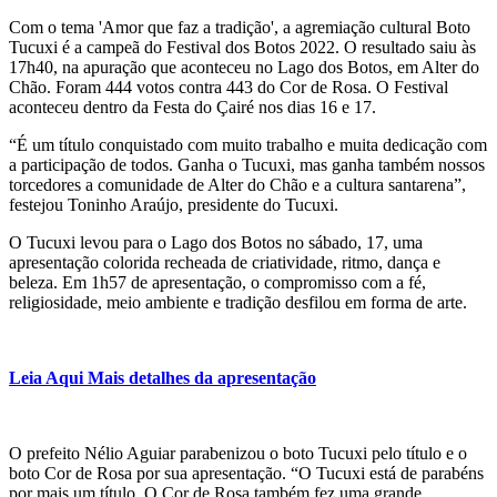
Com o tema 'Amor que faz a tradição', a agremiação cultural Boto
Tucuxi é a campeã do Festival dos Botos 2022. O resultado saiu às
17h40, na apuração que aconteceu no Lago dos Botos, em Alter do
Chão. Foram 444 votos contra 443 do Cor de Rosa. O Festival
aconteceu dentro da Festa do Çairé nos dias 16 e 17.
“É um título conquistado com muito trabalho e muita dedicação com
a participação de todos. Ganha o Tucuxi, mas ganha também nossos
torcedores a comunidade de Alter do Chão e a cultura santarena”,
festejou Toninho Araújo, presidente do Tucuxi.
O Tucuxi levou para o Lago dos Botos no sábado, 17, uma
apresentação colorida recheada de criatividade, ritmo, dança e
beleza. Em 1h57 de apresentação, o compromisso com a fé,
religiosidade, meio ambiente e tradição desfilou em forma de arte.
Leia Aqui Mais detalhes da apresentação
O prefeito Nélio Aguiar parabenizou o boto Tucuxi pelo título e o
boto Cor de Rosa por sua apresentação. “O Tucuxi está de parabéns
por mais um título. O Cor de Rosa também fez uma grande