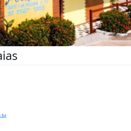
aias
.br